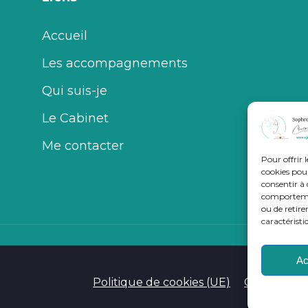
Accueil
Les accompagnements
Qui suis-je
Le Cabinet
Me contacter
Pour offrir 
cookies pour
consentir à 
comportement
ou de retire
caractéristi
Ac
Politique de cookies (UE)
Conditions 