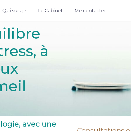
Qui suis-je
Le Cabinet
Me contacter
ilibre
ress, à
aux
meil
ogie, avec une
Consultations 