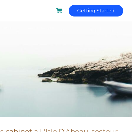
Getting Started
en
cabinet
à L'Isle D'Abeau, secteur