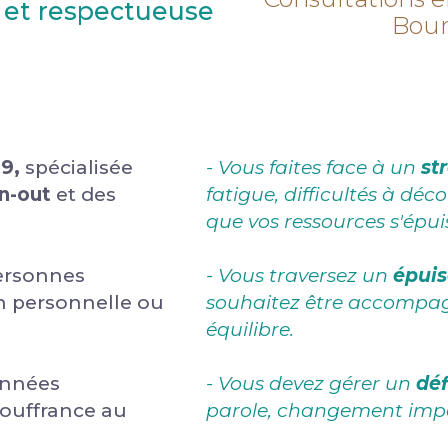
 et respectueuse
Bour
09,
spécialisée
- Vous faites face à un
str
n-out
et des
fatigue, difficultés à déc
que vos ressources s'épui
ersonnes
- Vous traversez un
épui
on personnelle ou
souhaitez être accompag
équilibre.
années
- Vous devez gérer un
déf
souffrance au
parole, changement impo