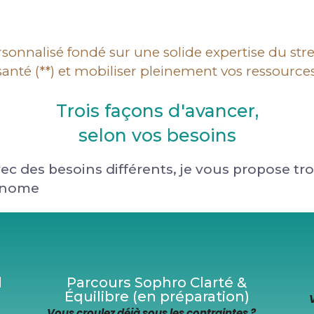
alisé fondé sur une solide expertise du stress
e santé (**) et mobiliser pleinement vos ressour
Trois façons d'avancer,
selon vos besoins
ec des besoins différents, je vous propose 
tonome
l
Parcours Sophro Clarté &
Équilibre (en préparation)
Vous croulez déjà sous les contraintes ?