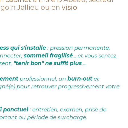
goin Jallieu ou en
visio
ess qui s'installe
: pression permanente,
onnecter,
sommeil fragilisé
… et vous sentez
sent,
"tenir bon" ne suffit plus
...
sement
professionnel, un
burn-out
et
né(e) pour retrouver progressivement votre
i ponctuel
: entretien, examen, prise de
rtant ou période de surcharge.