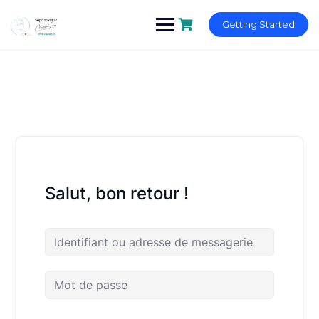
Skip
to
Getting Started
content
Salut, bon retour !