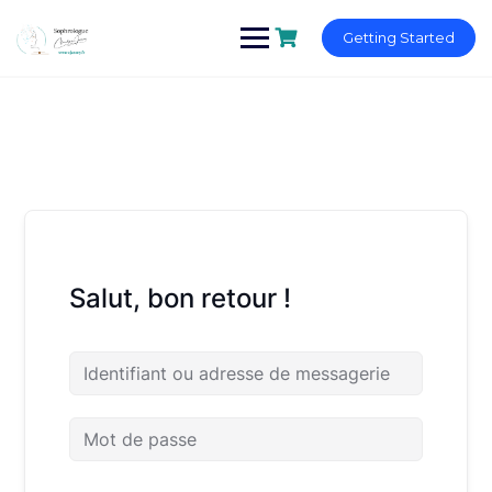
Skip
to
Getting Started
content
Salut, bon retour !