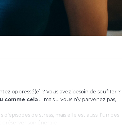
ntez oppressé(e) ? Vous avez besoin de souffler ?
 ou comme cela
… mais … vous n’y parvenez pas,
 d’épisodes de stress, mais elle est aussi l’un des
t préserver son énergie.
gir rapidement sur les tensions physiques et
que.