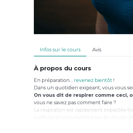
Infos sur le cours
Avis
À propos du cours
En préparation…
revenez bientôt
!
Dans un quotidien exigeant, vous vous se
On vous dit de respirer comme ceci,
vous ne savez pas comment faire ?
La respiration est rapidement impactée lors
outils les plus puissants pour le réguler e
Accessible à tout moment, elle permet d’a
psychiques, même lorsque le temps man