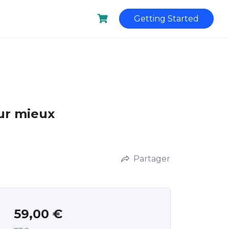
Getting Started
our mieux
Partager
59,00
€