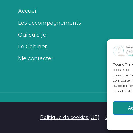
Accueil
Les accompagnements
Qui suis-je
Le Cabinet
Me contacter
Pour offrir 
cookies pour
consentir à 
comportement
ou de retire
caractéristi
Ac
Politique de cookies (UE)
Conditions 