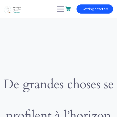
Skip
to
Getting Started
content
De grandes choses se
profilent à l’horizon