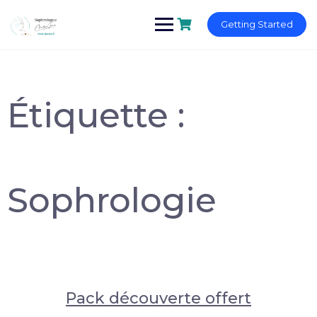
Skip
to
Getting Started
content
Étiquette :
Sophrologie
Pack découverte offert